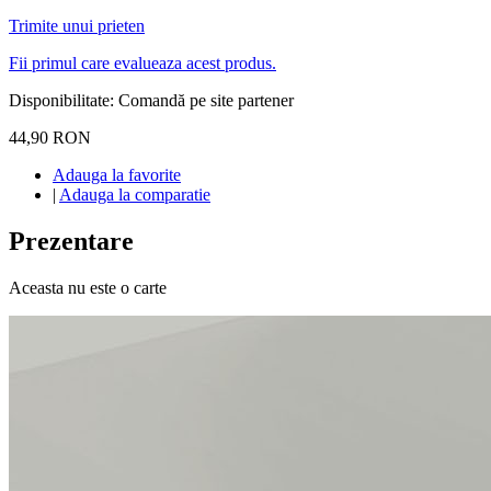
Trimite unui prieten
Fii primul care evalueaza acest produs.
Disponibilitate:
Comandă pe site partener
44,90 RON
Adauga la favorite
|
Adauga la comparatie
Prezentare
Aceasta nu este o carte