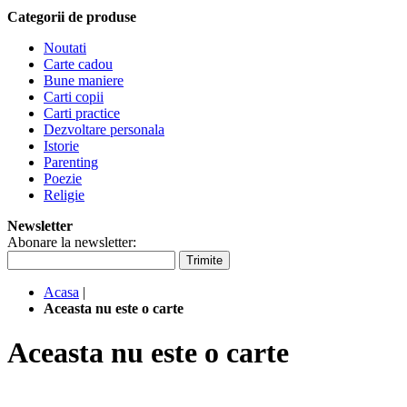
Categorii de produse
Noutati
Carte cadou
Bune maniere
Carti copii
Carti practice
Dezvoltare personala
Istorie
Parenting
Poezie
Religie
Newsletter
Abonare la newsletter:
Trimite
Acasa
|
Aceasta nu este o carte
Aceasta nu este o carte