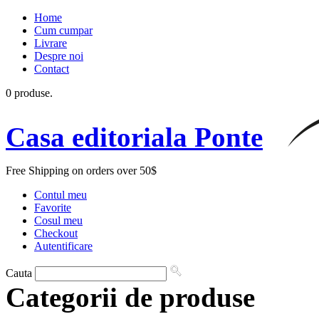
Home
Cum cumpar
Livrare
Despre noi
Contact
0 produse.
Casa editoriala Ponte
Free Shipping on orders over 50$
Contul meu
Favorite
Cosul meu
Checkout
Autentificare
Cauta
Categorii de produse