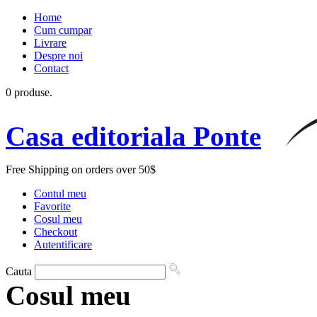
Home
Cum cumpar
Livrare
Despre noi
Contact
0 produse.
Casa editoriala Ponte
Free Shipping on orders over 50$
Contul meu
Favorite
Cosul meu
Checkout
Autentificare
Cauta
Cosul meu