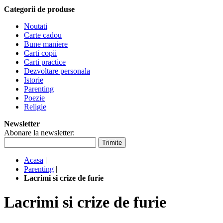
Categorii de produse
Noutati
Carte cadou
Bune maniere
Carti copii
Carti practice
Dezvoltare personala
Istorie
Parenting
Poezie
Religie
Newsletter
Abonare la newsletter:
Trimite
Acasa
|
Parenting
|
Lacrimi si crize de furie
Lacrimi si crize de furie